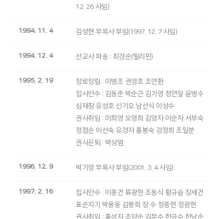
12. 26 사임)
1994. 11. 4
김성현 부목사 부임(1997. 12. 7 사임)
1994. 12. 4
선교사 파송 : 최경순(필리핀)
1995. 2. 19
장로장립 : 이병조 권영호 조연환
집사안수 : 김동준 박순근 김기영 정연달 윤병수
심재창 유성호 신기오 남선식 이상수
권사취임 : 이희영 오영희 김영자 이순자 서부숙
정점순 이선숙 유경자 홍봉숙 강정희 조일분
권사은퇴 : 박상염
1996. 12. 9
박기영 부목사 부임(2001. 3. 4 사임)
1997. 2. 16
집사안수 : 이종건 류광현 조동식 황규습 장세건
표순지기 박용웅 김봉희 장 수 정종현 정광현
권사취임 : 홍성자 조양순 김문수 한금수 한남순