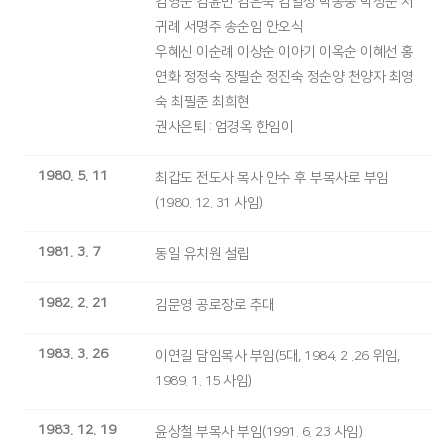
김영순 김윤민 김은숙 김일성 박옹중 박정순 서
귀례 서명주 송순임 안오식
우혜신 이순례 이상순 이아기 이옥순 이혜선 홍
연화 정정숙 장필순 정진숙 정순양 천양자 최영
숙 최필준 최희현
권사은퇴 : 엄경옥 한임이
1980. 5. 11
최갑도 전도사 목사 안수 후 부목사로 부임
(1980. 12. 31 사임)
1981. 3. 7
동일 유치원 설립
1982. 2. 21
김문영 공로장로 추대
1983. 3. 26
이연길 담임목사 부임(5대, 1984. 2 .26 위임,
1989. 1. 15 사임)
1983. 12. 19
윤상철 부목사 부임(1991. 6. 23 사임)