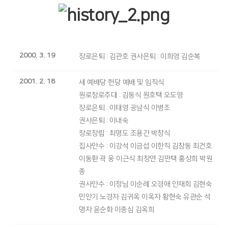
2000. 3. 19
장로은퇴 : 김관호 권사은퇴 : 이희영 김순복
2001. 2. 18
새 예배당 헌당 예배 및 임직식
원로장로추대 : 김동식 원호택 오도영
장로은퇴 : 이태영 공남식 이병조
권사은퇴 : 이내숙
장로장립 : 최명도 조용간 박창식
집사안수 : 이강석 이금섭 이한직 김창동 최건호
이동환 곽 웅 이근식 최창연 김만택 홍상희 박원
종
권사안수 : 이정님 이순례 오경애 안재희 김현숙
민안기 노경자 김귀옥 이옥자 황현숙 유관순 석
명자 윤순화 이종심 김옥희