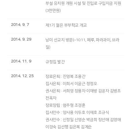
부설 유치원 개원 시설 및 진입로 구입자금 지원
(3천만원)
2014. 9. 7
제1기 젊은 부부학교 개교
2014. 9. 29
남미 선교지 방문(~10.11, 페루, 파라과이, 브라
질)
2014. 11. 9
규정집 발간
2014. 12. 25
장로은퇴 : 진영복 조용간
집사은퇴 : 이희서 이윤근 정정오
권사은퇴 : 서희영 장용자 이재방 김공자 김병초
전옥자
장로장립 : 엄주형 조경훈
집사안수 : 양사용 이두호 이재호 조규식
권사안수 : 신정일 신영순 박금희 장선애 김영애
이경숙 김선행 김은복 김계순