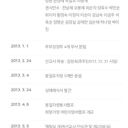
성완 손경태 박길호 이명재
권사안수 : 전남례 오봉례 최순자 장옥수 박민순
최이자 황정숙 이정자 이순이 김남숙 이금주 석
옥순 장명순 김경실 김재한 김순애 허나영 박미
진
2013. 1. 1
부부성장부 4개 부서 분립
2013. 2. 24
선교사 파송 : 김성숙(호주)(2013. 12. 31 사임)
2013. 3. 4
동일유치원 5개반 증설
2013. 3. 24
상례예식서 발간
2013. 4. 6
동일자원봉사캠프
희망가정 어린이영어캠프 개교
2013. 5. 5
엘림실 개관(선교사 안식관 및 제2자모실)