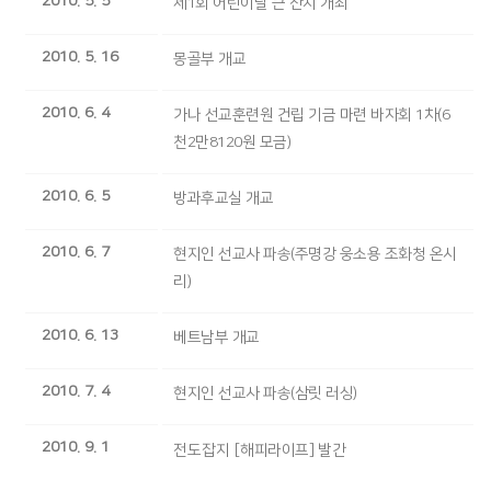
2010. 5. 5
제1회 어린이날 큰 잔치 개최
2010. 5. 16
몽골부 개교
2010. 6. 4
가나 선교훈련원 건립 기금 마련 바자회 1차(6
천2만8120원 모금)
2010. 6. 5
방과후교실 개교
2010. 6. 7
현지인 선교사 파송(주명강 웅소용 조화청 온시
리)
2010. 6. 13
베트남부 개교
2010. 7. 4
현지인 선교사 파송(삼릿 러싱)
2010. 9. 1
전도잡지 [
해피라이프
]
발간