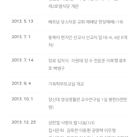
제2로뎀식당 개관
2013. 5. 13
베트남 당스러운 교회 예배당 헌당예배(~18)
2013. 7. 1
동북아 현지인 선교사 선교지 답사(~6, 4성 8개
처)
2013. 7. 14
장로 임직식 : 이원태 장 수 전운준 이복행 류주
호 백병구
2013. 9. 4
기독학부모교실 개교
2013. 10. 1
장신대 영성생활관 교수연구실 1실 봉헌(5천만
원)
2013. 12. 25
성탄절 사랑의 쌀 나눔(12t)
집사은퇴 : 김욱한 이동환 공명택 이우형