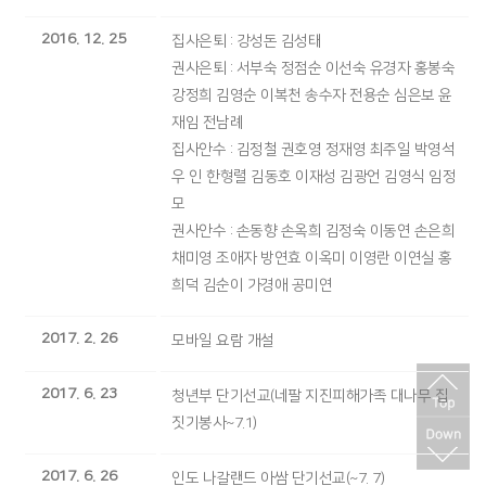
2016. 12. 25
집사은퇴 : 강성돈 김성태
권사은퇴 : 서부숙 정점순 이선숙 유경자 홍봉숙
강정희 김영순 이복천 송수자 전용순 심은보 윤
재임 전남례
집사안수 : 김정철 권호영 정재영 최주일 박영석
우 인 한형렬 김동호 이재성 김광언 김영식 임정
모
권사안수 : 손동향 손옥희 김정숙 이동연 손은희
채미영 조애자 방연효 이옥미 이영란 이연실 홍
희덕 김순이 가경애 공미연
2017. 2. 26
모바일 요람 개설
2017. 6. 23
청년부 단기선교(네팔 지진피해가족 대나무 집
짓기봉사~7.1)
2017. 6. 26
인도 나갈랜드 아쌈 단기선교(~7. 7)