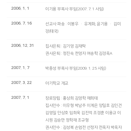
2006. 1. 1
이기용 부목사 부임(2007. 7. 1 사임)
2006. 7. 16
선교사 파송 : 이봉우 · 유계화, 윤기용 · 김미
경(태국)
2006. 12. 31
집사은퇴 : 김기영 김재탁
권사은퇴 : 정진숙 천영자 여송학 김경옥A
2007. 1. 7
박충성 부목사 부임(2009. 1. 25 사임)
2007. 3. 22
아기학교 개교
2007. 7. 1
장로장립 : 홍상희 김영학 채희태
집사안수 : 이우형 박남주 이계은 양일호 김인건
김영일 안상호 임희욱 김진억 조경훈 이용규 이
시원 김승만 정학재 조규형
권사안수 : 김성복 손엄전 선정자 전옥자 박옥자