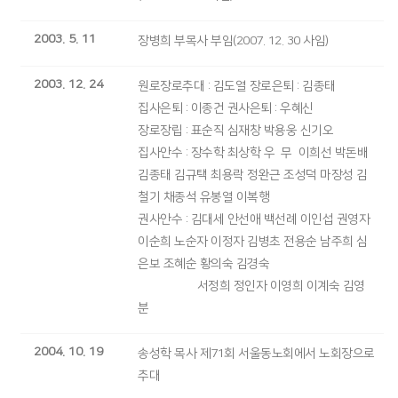
2003. 5. 11
장병희 부목사 부임(2007. 12. 30 사임)
2003. 12. 24
원로장로추대 : 김도열 장로은퇴 : 김종태
집사은퇴 : 이종건 권사은퇴 : 우혜신
장로장립 : 표순직 심재창 박용웅 신기오
집사안수 : 장수학 최상학 우 무 이희선 박돈배
김종태 김규택 최용락 정완근 조성덕 마장성 김
철기 채종석 유봉열 이복행
권사안수 : 김대세 안선애 백선례 이인섭 권영자
이순희 노순자 이정자 김병초 전용순 남주희 심
은보 조혜순 황의숙 김경숙
서정희 정인자 이영희 이계숙 김영
분
2004. 10. 19
송성학 목사 제71회 서울동노회에서 노회장으로
추대