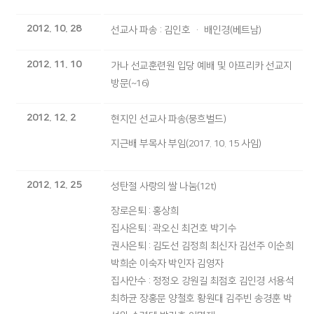
2012. 10. 28
선교사 파송 : 김인호 · 배인경(베트남)
2012. 11. 10
가나 선교훈련원 입당 예배 및 아프리카 선교지
방문(~16)
2012. 12. 2
현지인 선교사 파송(뭉흐벌드)
지근배 부목사 부임(2017. 10. 15 사임)
2012. 12. 25
성탄절 사랑의 쌀 나눔(12t)
장로은퇴 : 홍상희
집사은퇴 : 곽오신 최건호 박기수
권사은퇴 : 김도선 김정희 최신자 김선주 이순희
박희순 이숙자 박인자 김영자
집사안수 : 정정오 강원길 최점호 김인경 서용석
최하균 장홍문 양철호 황원대 김주빈 송경훈 박