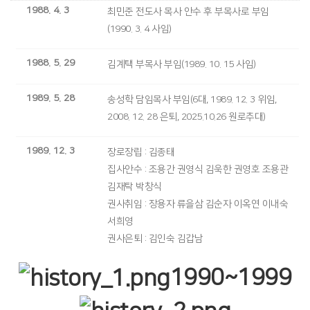
1988. 4. 3
최민준 전도사 목사 안수 후 부목사로 부임
(1990. 3. 4 사임)
1988. 5. 29
김계택 부목사 부임(1989. 10. 15 사임)
1989. 5. 28
송성학 담임목사 부임(6대, 1989. 12. 3 위임,
2008. 12. 28 은퇴, 2025.10.26 원로추대)
1989. 12. 3
장로장립 : 김종태
집사안수 : 조용간 권영식 김욱한 권영호 조용관
김재탁 박창식
권사취임 : 장용자 류을삼 김순자 이옥연 이내숙
서희영
권사은퇴 : 김인숙 김갑남
1990~1999