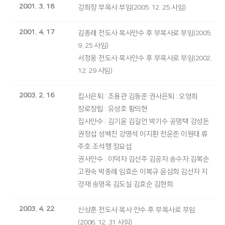
2001. 3. 18
강희장 부목사 부임(2005. 12. 25 사임)
2001. 4. 17
김종례 전도사 목사안수 후 부목사로 부임(2005.
9. 25 사임)
서정웅 전도사 목사안수 후 부목사로 부임(2002.
12. 29 사임)
2003. 2. 16
집사은퇴 : 조용관 김동준 권사은퇴 : 오영희
장로장립 : 유성호 황의현
집사안수 : 김기윤 김길언 박기수 공명택 강성돈
권정섭 성백진 강명석 이지환 전운준 이원태 류
주호 조석행 장요섭
권사안수 : 이덕자 김선주 김공자 송수자 김복순
고원숙 박종례 임효순 이복규 윤삼희 김선자 지
경재 송명옥 김도실 김효순 김현희
2003. 4. 22
신상훈 전도사 목사 안수 후 부목사로 부임
(2006. 12. 31 사임)