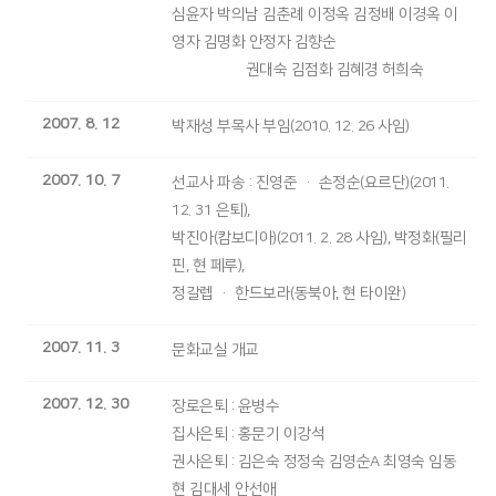
심윤자 박의남 김춘례 이정옥 김정배 이경옥 이
영자 김명화 안정자 김향순
권대숙 김점화 김혜경 허희숙
2007. 8. 12
박재성 부목사 부임(2010. 12. 26 사임)
2007. 10. 7
선교사 파송 : 진영준 · 손정순(요르단)(2011.
12. 31 은퇴),
박진아(캄보디아)(2011. 2. 28 사임), 박정화(필리
핀, 현 페루),
정갈렙 · 한드보라(동북아, 현 타이완)
2007. 11. 3
문화교실 개교
2007. 12. 30
장로은퇴 : 윤병수
집사은퇴 : 홍문기 이강석
권사은퇴 : 김은숙 정정숙 김영순A 최영숙 임동
현 김대세 안선애