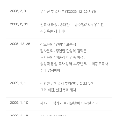
2008. 2. 3
우기진 부목사 부임(2008. 12. 28 사임)
2008. 8. 31
선교사 파송 : 송대환 · 송수정(가나), 우기진 ·
김양옥(파라과이)
2008. 12. 28
장로은퇴 : 안병엽 표순직
집사은퇴 : 정연달 한상복 김학문
권사은퇴 : 이순례 이영숙 이정님
송성학 담임 목사 성역 40주년 및 노회공로목사
추대 감사예배
2009. 1. 1
김휘현 담임목사 부임(7대, 2. 22 위임)
교회 비전, 실천목표 채택
2009. 1. 10
제1기 이삭과 리브가(결혼예비)교실 개교