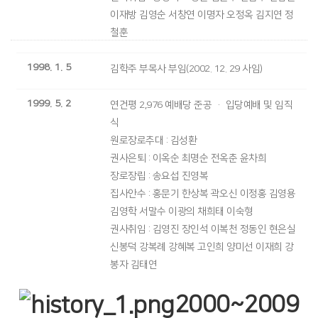
이재방 김영순 서창연 이명자 오정옥 김지연 정
철훈
1998. 1. 5
김학주 부목사 부임(2002. 12. 29 사임)
1999. 5. 2
연건평 2,976 예배당 준공 · 입당예배 및 임직
식
원로장로추대 : 김성환
권사은퇴 : 이옥순 최명순 전옥춘 윤차희
장로장립 : 송요섭 진영복
집사안수 : 홍문기 한상복 곽오신 이정홍 김영용
김영학 서말수 이광의 채희태 이숙형
권사취임 : 김영진 장인석 이복천 정동인 현은실
신봉덕 강복례 강혜복 고인희 양미선 이재희 강
봉자 김태연
2000~2009