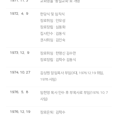
1971. 11. 3
교회명을 “동일교회”로 개명
1972. 4. 9
헌당식 및 임직식
장로취임 : 안모성
장로장립 : 심동화
집사안수 : 김동식
권사취임 : 김인숙
1973. 12. 9
장로취임 : 한명신 김수만
장로장립 : 김학수 김동식
1974. 10. 27
김상원 담임목사 부임(3대, 1976.12.19 위임,
1978 사임)
1976. 5. 8
임헌영 목사 안수 후 부목사로 부임(1976. 10. 7
사임)
1976. 12. 19
장로은퇴 : 김학수