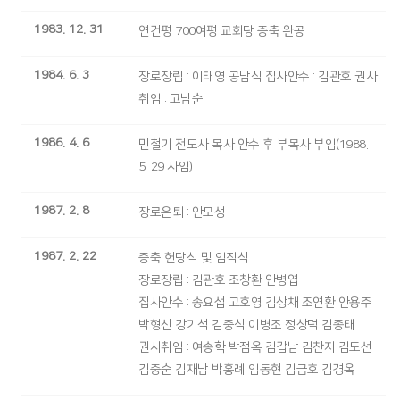
1983. 12. 31
연건평 700여평 교회당 증축 완공
1984. 6. 3
장로장립 : 이태영 공남식 집사안수 : 김관호 권사
취임 : 고남순
1986. 4. 6
민철기 전도사 목사 안수 후 부목사 부임(1988.
5. 29 사임)
1987. 2. 8
장로은퇴 : 안모성
1987. 2. 22
증축 헌당식 및 임직식
장로장립 : 김관호 조창환 안병엽
집사안수 : 송요섭 고호영 김상채 조연환 안용주
박형신 강기석 김중식 이병조 정상덕 김종태
권사취임 : 여송학 박점옥 김갑남 김찬자 김도선
김중순 김재남 박홍례 임동현 김금호 김경옥