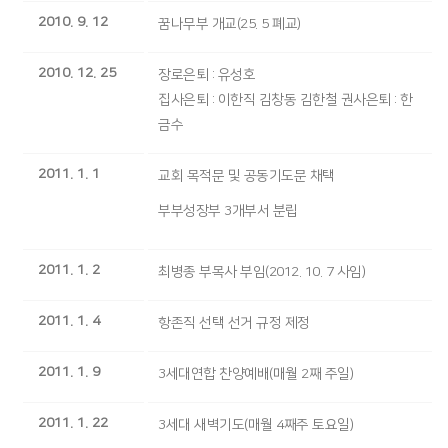
2010. 9. 12
꿈나무부 개교(25. 5 폐교)
2010. 12. 25
장로은퇴 : 유성호
집사은퇴 : 이한직 김창동 김한철 권사은퇴 : 한
금수
2011. 1. 1
교회 목적문 및 공동기도문 채택
부부성장부 3개부서 분립
2011. 1. 2
최병종 부목사 부임(2012. 10. 7 사임)
2011. 1. 4
항존직 선택 선거 규정 제정
2011. 1. 9
3세대연합 찬양예배(매월 2째 주일)
2011. 1. 22
3세대 새벽기도(매월 4째주 토요일)