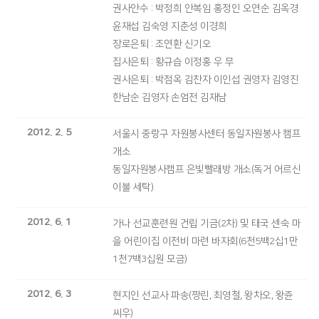
권사안수 : 박정희 안복임 홍정인 오연순 김옥경
윤재섭 김숙영 지춘성 이경희
장로은퇴 : 조연환 신기오
집사은퇴 : 황규습 이정홍 우 무
권사은퇴 : 박점옥 김찬자 이인섭 권영자 김영진
한남순 김영자 손엄전 김재남
2012. 2. 5
서울시 중랑구 자원봉사센터 동일자원봉사 캠프
개소
동일자원봉사캠프 은빛빨래방 개소(독거 어르신
이불 세탁)
2012. 6. 1
가나 선교훈련원 건립 기금(2차) 및 태국 센숙 마
을 어린이집 이전비 마련 바자회(6천5백2십1만
1천7백3십원 모금)
2012. 6. 3
현지인 선교사 파송(짱린, 최영철, 왕차오, 왕쥰
씨우)