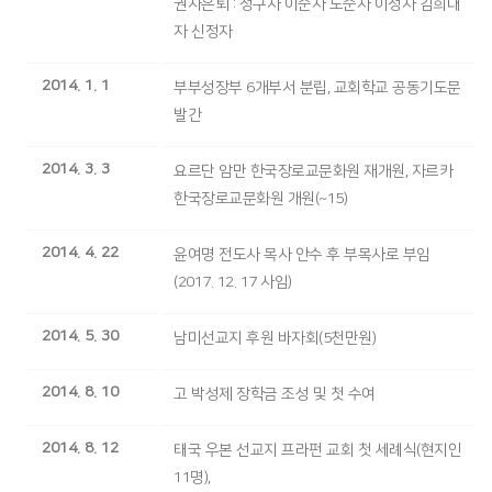
권사은퇴 : 정구자 이순자 노순자 이정자 김희대
자 신정자
2014. 1. 1
부부성장부 6개부서 분립, 교회학교 공동기도문
발간
2014. 3. 3
요르단 암만 한국장로교문화원 재개원, 자르카
한국장로교문화원 개원(~15)
2014. 4. 22
윤여명 전도사 목사 안수 후 부목사로 부임
(2017. 12. 17 사임)
2014. 5. 30
남미선교지 후원 바자회(5천만원)
2014. 8. 10
고 박성제 장학금 조성 및 첫 수여
2014. 8. 12
태국 우본 선교지 프라펀 교회 첫 세례식(현지인
11명),