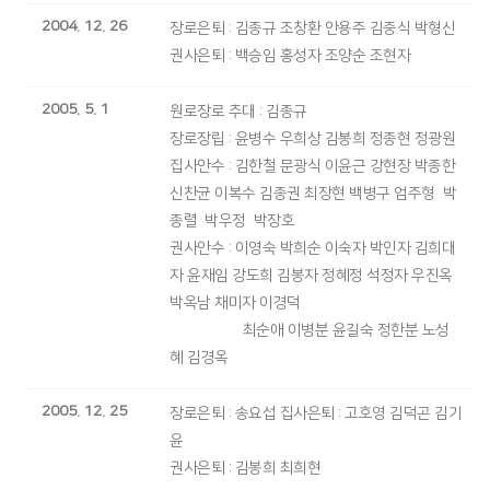
2004. 12. 26
장로은퇴 : 김종규 조창환 안용주 김중식 박형신
권사은퇴 : 백승임 홍성자 조양순 조현자
2005. 5. 1
원로장로 추대 : 김종규
장로장립 : 윤병수 우희상 김봉희 정종현 정광원
집사안수 : 김한철 문광식 이윤근 강현장 박종한
신찬균 이복수 김종권 최장현 백병구 엄주형 박
종렬 박우정 박장호
권사안수 : 이영숙 박희순 이숙자 박인자 김희대
자 윤재임 강도희 김봉자 정혜정 석정자 우진옥
박옥남 채미자 이경덕
최순애 이병분 윤길숙 정한분 노성
혜 김경옥
2005. 12. 25
장로은퇴 : 송요섭 집사은퇴 : 고호영 김덕곤 김기
윤
권사은퇴 : 김봉희 최희현