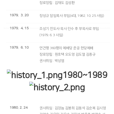
장로장립 : 김재도 김성환
1979. 3. 20
장성규 담임목사 부임(4대, 1982. 10. 25 사임)
1979. 4. 15
조성기 전도사 목사 안수 후 부목사로 부임
(1979. 6. 3 사임)
1979. 6. 10
연건평 360평의 예배당 준공 헌당예배
장로장립 : 원호택 오도영 김도열 김종규
권사취임 : 박상염
1980~1989
1980. 2. 24
권사취임 : 김경늠 김봉희 김동석 김순복 김시영