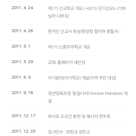
2011. 4. 24
제1기 선교학교 개교 (~8/21), 단기선교(~27,바
닐라 디바오)
2011. 4. 26
현지인 선교사 파송(량경향 첨지하 왕둘수)
2011. 5. 1
제1기 신혼부부학교 개교
2011. 5. 29
교회; 홈페이지 새단장
2011. 6. 9
아기꿈터(아기학교) 개설(지역 주민 대상)
2011. 9. 18
장년양육과정 ‘동일CM’(Christian Mandate) 개
설
2011. 12. 17
파이프 오르간 봉헌 및 메시아 연주회
2011. 12. 25
집사안수 : 최한규 강민규