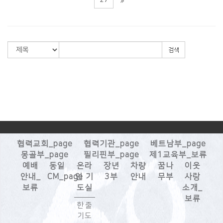
검색
협력교회_page
협력기관_page
베트남부_page
몽골부_page
필리핀부_page
제1교육부_보류
예배
동일
온라
장년
차량
꿈나
이웃
안내_
CM_page
인 기
3부
안내
무부
사랑
보류
도실
소개_
보류
한 줄
기도