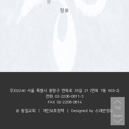
문
장로
우)02240 서울 특별시 중랑구 면목로 35길 21 (면목 7동 655-2)
전화 02-2208-0811-3
FAX 02-2208-0814
© 동일교회
|
개인보호정책
|
Designed by
스데반정보