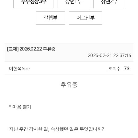
부부성장3부
장년1부
장년2부
갈렙부
어르신부
[교재] 2026.02.22 후유증
2026-02-21 22:37:14
이현석목사
조회수
73
후유증
마음 열기
*
지난 주간 감사한 일
속상했던 일은 무엇입니까
,
?