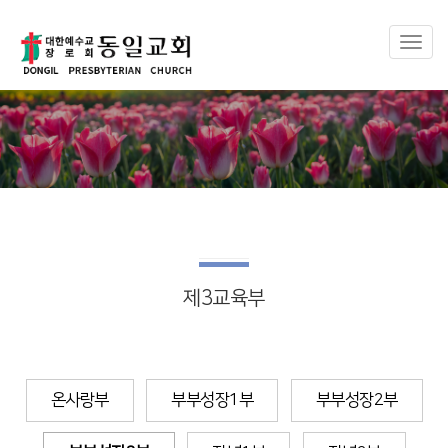
Toggl
naviga
제3교육부
온사랑부
부부성장1부
부부성장2부