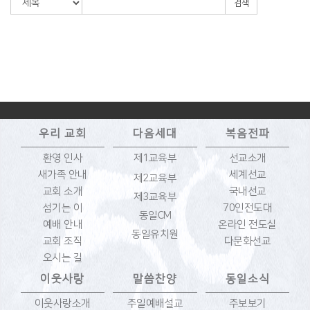
검색
우리 교회
다음세대
복음전파
환영 인사
제1교육부
선교소개
새가족 안내
세계선교
제2교육부
교회 소개
국내선교
제3교육부
섬기는 이
70인전도대
동일CM
예배 안내
온라인 전도실
동일유치원
교회 조직
다문화선교
오시는 길
이웃사랑
말씀찬양
동일소식
이웃사랑소개
주일예배설교
주보보기