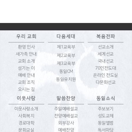
우리 교회
다음세대
복음전파
환영 인사
제1교육부
선교소개
새가족 안내
세계선교
제2교육부
교회 소개
국내선교
제3교육부
섬기는 이
70인전도대
동일CM
예배 안내
온라인 전도실
동일유치원
교회 조직
다문화선교
오시는 길
이웃사랑
말씀찬양
동일소식
이웃사랑소개
주일예배설교
주보보기
사회복지
찬양예배설교
성도교제
경로대학
외부강사
동일앨범
문화교실
예배찬양
독서마당