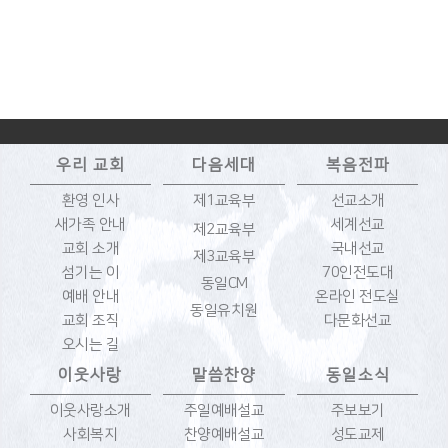
우리 교회
다음세대
복음전파
환영 인사
제1교육부
선교소개
새가족 안내
세계선교
제2교육부
교회 소개
국내선교
제3교육부
섬기는 이
70인전도대
동일CM
예배 안내
온라인 전도실
동일유치원
교회 조직
다문화선교
오시는 길
이웃사랑
말씀찬양
동일소식
이웃사랑소개
주일예배설교
주보보기
사회복지
찬양예배설교
성도교제