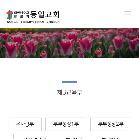
Toggl
naviga
제3교육부
온사랑부
부부성장1부
부부성장2부